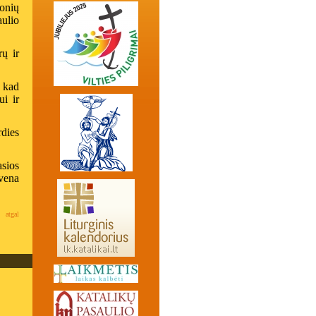
ionių
aulio
rų ir
 kad
ui ir
dies
sios
vena
atgal