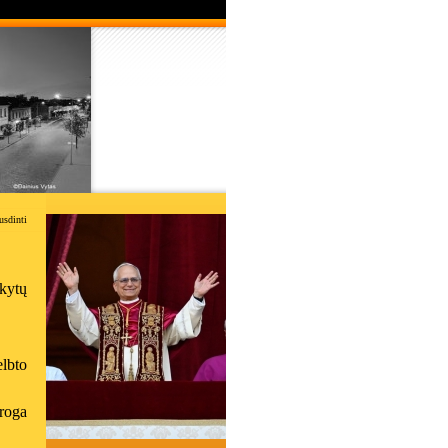
usdinti
ikytų
lbto
roga