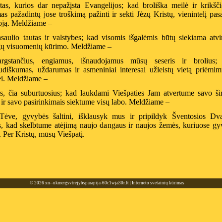
tas, kurios dar nepažįsta Evangelijos; kad broliška meilė ir krikšč
mas pažadintų jose troškimą pažinti ir sekti Jėzų Kristų, vienintelį pas
oją. Meldžiame –
aulio tautas ir valstybes; kad visomis išgalėmis būtų siekiama atvi
gų visuomenių kūrimo. Meldžiame –
gstančius, engiamus, išnaudojamus mūsų seseris ir brolius;
udiškumas, uždarumas ir asmeniniai interesai užleistų vietą priėmim
ei. Meldžiame –
, čia suburtuosius; kad laukdami Viešpaties Jam atvertume savo šir
ir savo pasirinkimais siektume visų labo. Meldžiame –
Tėve, gyvybės šaltini, išklausyk mus ir pripildyk Šventosios Dva
s, kad skelbtume atėjimą naujo dangaus ir naujos žemės, kuriuose gy
. Per Kristų, mūsų Viešpatį.
© 2026
xn--ukmergsvtrejybsparapija-60c1wja30r.lt
|
Interneto svetainių kūrimas