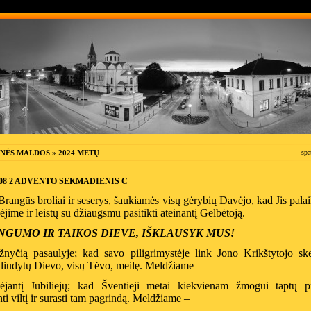
NĖS MALDOS » 2024 METŲ
spa
2-08 2 ADVENTO SEKMADIENIS C
rangūs broliai ir seserys, šaukiamės visų gėrybių Davėjo, kad Jis pala
ėjime ir leistų su džiaugsmu pasitikti ateinantį Gelbėtoją.
NGUMO IR TAIKOS DIEVE, IŠKLAUSYK MUS!
nyčią pasaulyje; kad savo piligrimystėje link Jono Krikštytojo ske
 liudytų Dievo, visų Tėvo, meilę. Meldžiame –
ėjantį Jubiliejų; kad Šventieji metai kiekvienam žmogui taptų p
nti viltį ir surasti tam pagrindą. Meldžiame –