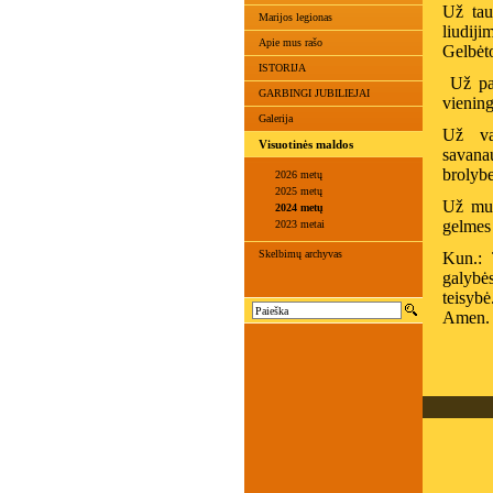
Už tau
Marijos legionas
liudiji
Apie mus rašo
Gelbėt
ISTORIJA
Už pas
GARBINGI JUBILIEJAI
vienin
Galerija
Už var
Visuotinės maldos
savana
brolyb
2026 metų
2025 metų
Už mus
2024 metų
gelmes 
2023 metai
Skelbimų archyvas
Kun.: 
galybė
teisybė
Amen.