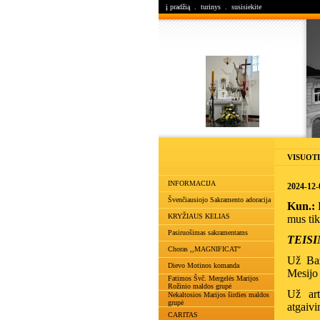
į pradžią
.
turinys
.
susisiekite
VISUOTI
INFORMACIJA
2024-1
Švenčiausiojo Sakramento adoracija
Kun.:
B
KRYŽIAUS KELIAS
mus tik
Pasiruošimas sakramentams
TEISI
Choras ,,MAGNIFICAT"
Už Baž
Dievo Motinos komanda
Mesijo
Fatimos Švč. Mergelės Marijos
Rožinio maldos grupė
Už art
Nekaltosios Marijos širdies maldos
grupė
atgaivi
CARITAS