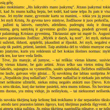
sią gėlę.
sako mokiniams: „Jūs laikysitės mano įsakymų“. Jėzaus įsakymai toki
l, kad Jis mums kažką liepia, bet todėl, kad tame telpa Jis pats ir vis
mas. Jei mylite mane, gyvensite kartu su manimi, – tokia yra jų pras
! Jei myli Kristų, Jis gyvena tavo mintyse, žodžiuose ir juos perkeičia,
i pažinti tą laisvės, ramybės, atleidimo, padengtų stalų ir draug
binimų, gerų santykių ir gyvenimo grožio jausmą, pradedi gyventi g
r palaimingą Kristaus gyvenimą. Tikriausiai apie tai mąstė šv. August
 savo garsiuosius žodžius: „Mylėk ir daryk, ką nori“. Jei myli, niek
i sužeisti, išduoti, apiplėšti, įskaudinti ar išjuokti. Jei myli, negalėsi e
 kaip tik padėti, priimti, laminti. Taip atsitinka dėl to vidinio mumyse es
mto įstatymo, kuris yra reiklesnis už bet kokias išorines normas: myl
eik ten, kur tave veda širdis.
 Tėve, jūs manyje, aš jumyse, – tai reiškia: vienas kitame, susivie
dę vienas kitame, be galo artimi. Jėzus ieško sau vietos mūsų šird
akelės, sujungtos su vynmedžiu, saulės spinduliai, žiežirbos milžini
mo lauže, gaivaus vėjo gūsiai… Šį suvokimą dar labiau sustiprina Jė
: „Nepaliksiu jūsų našlaičiais“. Nesame našlaičiai ir niekada jais nebū
met neliksime užmiršti, niekas mūsų negalės atskirti nuo Dievo. Kri
 nėra tikslas, kurį dar turime pasiekti, nėra mums tolimas. Šis buvima
ms duotas, yra mūsų viduje, jis neišnyksta, – tai niekuomet neišsenk
.
s suvokia tikėjimą kaip kelionę link trokštamo ir dar nepasiekto tikslo
 atrodo tarsi prarastos laimės ilgesys, kurį tikėjimas padeda išgyventi. 
ai atmeta tokią pažiūrą. Jis mūsų tikėjimą pagrindžia pilnatve, o ne tuš