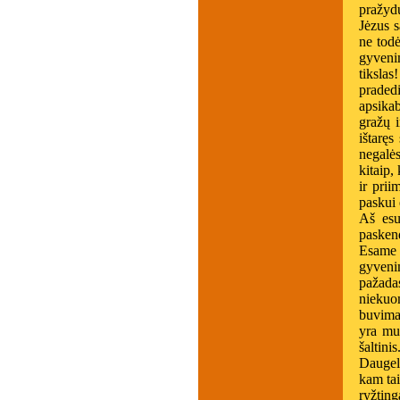
pražydu
Jėzus 
ne todė
gyveni
tikslas
praded
apsika
gražų i
ištaręs
negalės
kitaip,
ir prii
paskui 
Aš esu
pasken
Esame š
gyveni
pažadas
niekuo
buvimas
yra mu
šaltinis
Daugeli
kam tai
ryžting