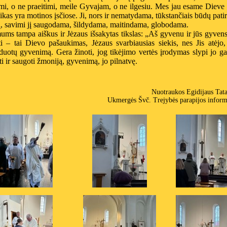
mi, o ne praeitimi, meile Gyvajam, o ne ilgesiu. Mes jau esame Dieve 
ikas yra motinos įsčiose. Ji, nors ir nematydama, tūkstančiais būdų patir
, savimi jį saugodama, šildydama, maitindama, globodama.
ms tampa aiškus ir Jėzaus išsakytas tikslas: „Aš gyvenu ir jūs gyvens
i – tai Dievo pašaukimas, Jėzaus svarbiausias siekis, nes Jis atėjo
uotų gyvenimą. Gera žinoti, jog tikėjimo vertės įrodymas slypi jo ga
ti ir saugoti žmoniją, gyvenimą, jo pilnatvę.
Nuotraukos Egidijaus Tat
Ukmergės Švč. Trejybės parapijos inform