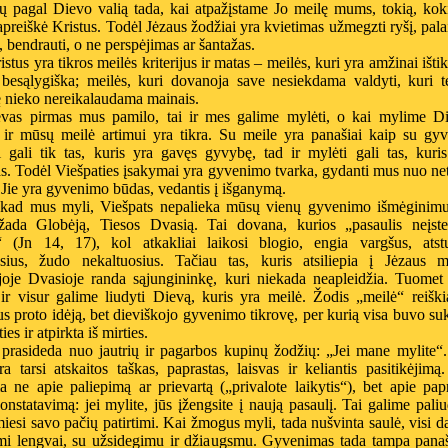
ų pagal Dievo valią tada, kai atpažįstame Jo meilę mums, tokią, kok
reiškė Kristus. Todėl Jėzaus žodžiai yra kvietimas užmegzti ryšį, pala
, bendrauti, o ne perspėjimas ar šantažas.
istus yra tikros meilės kriterijus ir matas – meilės, kuri yra amžinai išti
r besąlygiška; meilės, kuri dovanoja save nesiekdama valdyti, kuri t
 nieko nereikalaudama mainais.
evas pirmas mus pamilo, tai ir mes galime mylėti, o kai mylime Di
 ir mūsų meilė artimui yra tikra. Su meile yra panašiai kaip su gyv
i gali tik tas, kuris yra gavęs gyvybę, tad ir mylėti gali tas, kuri
s. Todėl Viešpaties įsakymai yra gyvenimo tvarka, gydanti mus nuo ne
 Jie yra gyvenimo būdas, vedantis į išganymą.
 kad mus myli, Viešpats nepalieka mūsų vienų gyvenimo išmėginimu
žada Globėją, Tiesos Dvasią. Tai dovana, kurios „pasaulis neįste
i“ (Jn 14, 17), kol atkakliai laikosi blogio, engia vargšus, atst
osius, žudo nekaltuosius. Tačiau tas, kuris atsiliepia į Jėzaus me
joje Dvasioje randa sąjungininkę, kuri niekada neapleidžia. Tuomet
 ir visur galime liudyti Dievą, kuris yra meilė. Žodis „meilė“ reišk
 proto idėją, bet dieviškojo gyvenimo tikrovę, per kurią visa buvo su
ies ir atpirkta iš mirties.
 prasideda nuo jautrių ir pagarbos kupinų žodžių: „Jei mane mylite“
ra tarsi atskaitos taškas, paprastas, laisvas ir keliantis pasitikėjimą
 ne apie paliepimą ar prievartą („privalote laikytis“), bet apie pap
onstatavimą: jei mylite, jūs įžengsite į naują pasaulį. Tai galime paliu
esi savo pačių patirtimi. Kai žmogus myli, tada nušvinta saulė, visi d
ami lengvai, su užsidegimu ir džiaugsmu. Gyvenimas tada tampa panaš