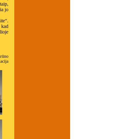
taip,
ia jo
ite“.
, kad
lioje
arūno
acija