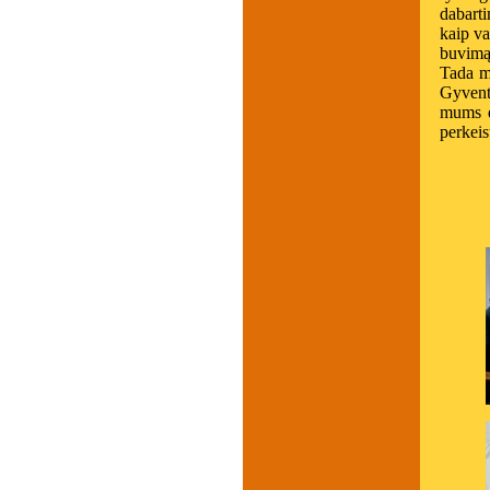
dabarti
kaip va
buvimą
Tada mu
Gyvent
mums d
perkeis