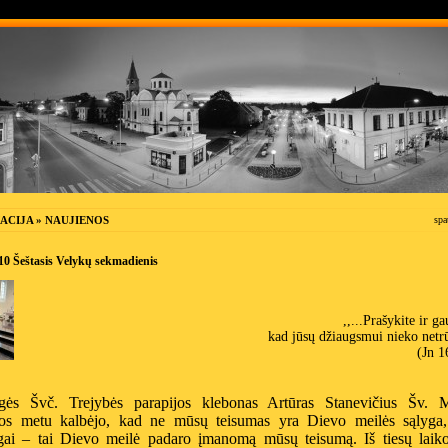
ACIJA » NAUJIENOS
spa
10 Šeštasis Velykų sekmadienis
,,...Prašykite ir ga
kad jūsų džiaugsmui nieko netr
(Jn 1
ės Švč. Trejybės parapijos klebonas Artūras Stanevičius Šv. M
jos metu kalbėjo, kad ne mūsų teisumas yra Dievo meilės sąlyga,
ngai – tai Dievo meilė padaro įmanomą mūsų teisumą. Iš tiesų laik