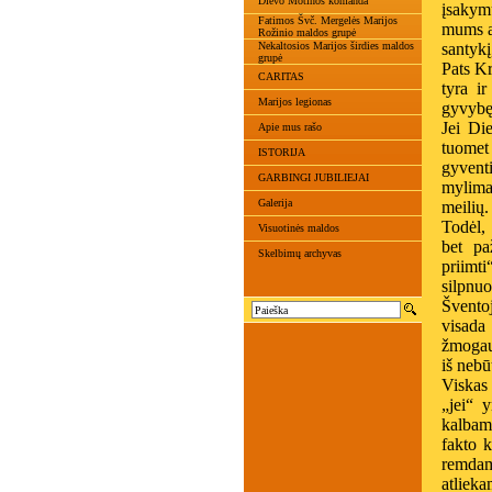
Dievo Motinos komanda
įsakym
Fatimos Švč. Mergelės Marijos
mums ap
Rožinio maldos grupė
Nekaltosios Marijos širdies maldos
santykį
grupė
Pats Kr
CARITAS
tyra i
Marijos legionas
gyvybę
Jei Di
Apie mus rašo
tuomet
ISTORIJA
gyvent
GARBINGI JUBILIEJAI
mylima
Galerija
meilių.
Todėl,
Visuotinės maldos
bet pa
Skelbimų archyvas
priimt
silpnu
Švento
visada
žmogaus
iš nebūt
Viskas
„jei“ y
kalbama
fakto k
remdami
atliek