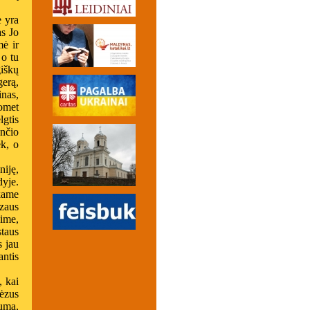
e yra
as Jo
mė ir
 o tu
iškų
erą,
inas,
uomet
lgtis
ančio
ėk, o
niję,
yje.
škame
zaus
sime,
staus
s jau
antis
, kai
Jėzus
tuma,