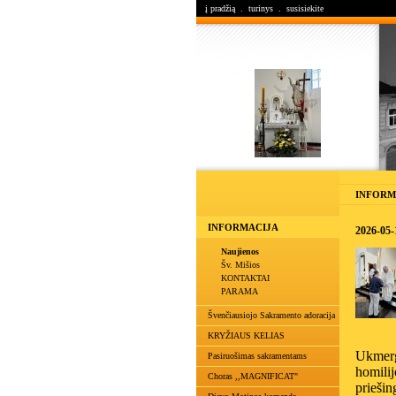
į pradžią
.
turinys
.
susisiekite
INFORM
INFORMACIJA
2026-05-
Naujienos
Šv. Mišios
KONTAKTAI
PARAMA
Švenčiausiojo Sakramento adoracija
KRYŽIAUS KELIAS
Ukmerg
Pasiruošimas sakramentams
homili
Choras ,,MAGNIFICAT"
prieši