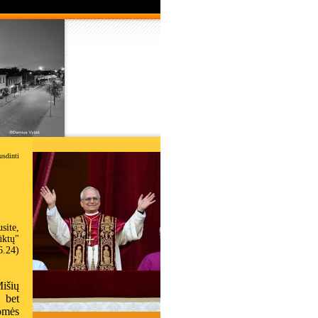
usdinti
usite,
ūktų"
6.24)
išių
 bet
omės