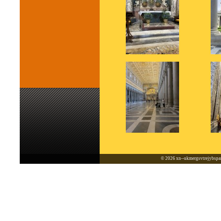
© 2026
xn--ukmergsvtrejybspar