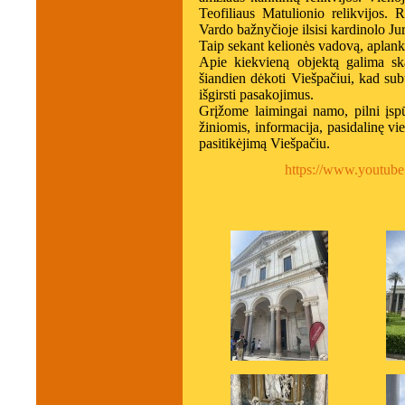
Teofiliaus Matulionio relikvijos.
Vardo bažnyčioje ilsisi kardinolo Ju
Taip sekant kelionės vadovą, aplank
Apie kiekvieną objektą galima skait
šiandien dėkoti Viešpačiui, kad subū
išgirsti pasakojimus.
Grįžome laimingai namo, pilni įspū
žiniomis, informacija, pasidalinę vi
pasitikėjimą Viešpačiu.
https://www.youtu