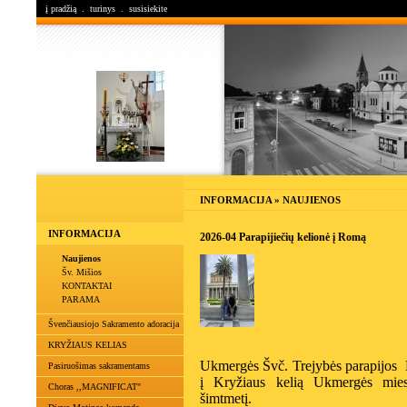
į pradžią
.
turinys
.
susisiekite
INFORMACIJA » NAUJIENOS
INFORMACIJA
2026-04 Parapijiečių kelionė į Romą
Naujienos
Šv. Mišios
KONTAKTAI
PARAMA
Švenčiausiojo Sakramento adoracija
KRYŽIAUS KELIAS
Ukmergės Švč. Trejybės parapijos 
Pasiruošimas sakramentams
į Kryžiaus kelią Ukmergės mies
Choras ,,MAGNIFICAT"
šimtmetį.