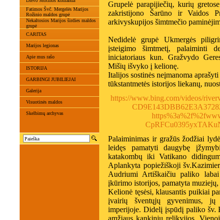
Dievo Motinos komanda
Grupelė parapijiečių, kurių greto
Fatimos Švč. Mergelės Marijos
zakristijono Šarūno ir Vaidos P
Rožinio maldos grupė
Nekaltosios Marijos širdies maldos
arkivyskupijos šimtmečio paminėjim
grupė
CARITAS
Nedidelė grupė Ukmergės piligri
Marijos legionas
įsteigimo šimtmetį, palaiminti 
iniciatoriaus kun. Gražvydo Gere
Apie mus rašo
Mišių išvyko į kelionę.
ISTORIJA
Italijos sostinės neįmanoma aprašyti i
GARBINGI JUBILIEJAI
tūkstantmetės istorijos liekanų, nuo
Galerija
https://www.bing.com/videos/riv
Visuotinės maldos
CD9E143DBB62E3A3728
Skelbimų archyvas
https%3a%2f%2fwww
CpRFCu0395yxTA
Palaiminimas ir gražūs žodžiai lydė
leidęs pamatyti daugybę įžymyb
katakombų iki Vatikano didingumo
Aplankyta popiežiškoji šv.Kazimiero
Audriumi Artiškaičiu paliko labai
įkūrimo istorijos, pamatyta muziejų,
Kelionė tęsėsi, klausantis puikiai pa
įvairių šventųjų gyvenimus, jų
imperijoje. Didelį įspūdį paliko šv
amžiaus kankinių relikvijos. Vieno