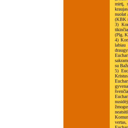
mirtį,
kraujas
nuolat 
(KBK n
3) Kom
tikinči
(Plg. 
4) Kom
labiau
draugy
Euchar
sakrame
su Baž
5) Euc
Kristus
Euchari
gyvena 
švenči
Euchar
nusidė
žmogus
neatsit
Komuni
vertas
Euchar