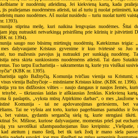
 skelbiame ir nuodėmių atleidimą. Jei kiekvieną kartą, kada praliej
, jis praliejamas nuodėmėms atleisti, tai aš turiu jį nuolat priiminėti, ka
atleistų mano nuodėmes. Aš nuolat nusidedu – turiu nuolat turėti vaist
r. 1393).
unija stiprina meilę, kuri naikina lengvąsias nuodėmes. Šitai d
ajam jėgų nutraukti netvarkingą prisirišimą prie kūrinių ir įsitvirtinti 
KBK nr. 1394).
unija saugo nuo būsimų mirtinųjų nuodėmių. Katekizmas teigia: 
 mes dalyvaujame Kristaus gyvenime ir kuo tvirtesnė su Juo 
stė, tuo mažesnis pavojus ją nutraukti per sunkiąją nuodėmę. Ta
istija nėra skirta sunkiosioms nuodėmėms atleisti. Tai daro Sutaiki
ntas. Tuo tarpu Eucharistija – sakramentas tų, kurie yra visiškai susivi
nyčia“ (KBK nr. 1395).
haristija ugdo Bažnyčią. Komunija tvirčiau vienija su Kristumi; s
 visus vienija Bažnyčioje – mistiniame Kristaus kūne. (KBK nr. 1396).
stija yra tos didžiosios vilties – naujo dangaus ir naujos žemės, kur
teisybė, – tikriausias laidas ir aiškiausias ženklas. Kiekvieną kartą
ama ši paslaptis, „vyksta mūsų Atpirkimo darbas“, o mes „laužome v
istinė Komunija - tai ne apdovanojimas geriesiems, bet vai
jėliams. Tai ne vyšnia ant torto, kuriuo pagerbiamas pamaldus ir šv
, bet vaistas, gydantis sergančią sielą tų, kurie stengiasi tikėti.
iktinai Šv. Mišiose, kuriose dalyvaujame, momentas prieš pat euchari
ją yra savotiškai užantspauduojamas šiuo kreipiniu: „Viešpatie, 
, kad ateitum į mano širdį, bet tik tark žodį ir mano siela pasvei
istija padeda suvokti, jog mus išgelbsti ne mūsų asmeninis šventumas