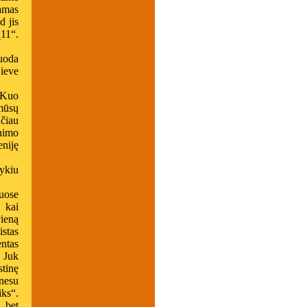
amas
d jis
ą11“.
uoda
Dieve
„Kuo
mūsų
čiau
nimo
eniję
ykiu
iuose
, kai
ieną
stas
entas
 Juk
stinę
nesu
ks“.
, bet