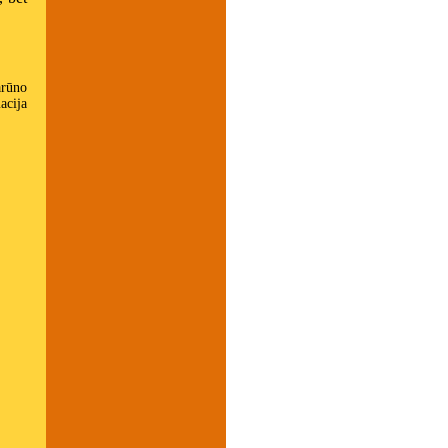
arūno
acija