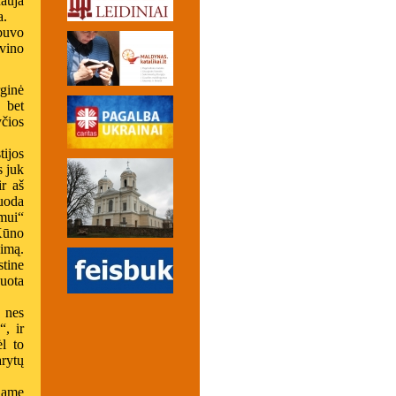
nauja
a.
 buvo
vino
rginė
 bet
čios
ijos
s juk
r aš
duoda
mui“
 Kūno
nimą.
tine
duota
 nes
, ir
l to
rytų
biame