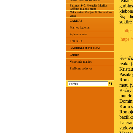
realaus
Dievo Motinos komanda
garbin
Fatimos Švč. Mergelės Marijos
Rožinio maldos grupė
klebona
Nekaltosios Marijos širdies maldos
grupė
Šią di
CARITAS
sukūrė
Marijos legionas
https
Apie mus rašo
https
ISTORIJA
GARBINGI JUBILIEJAI
Galerija
Švenči
Visuotinės maldos
reakcij
Kristau
Skelbimų archyvas
Pasako
Romą. 
metu įv
Bažnyč
mundo”
Domini
Kartu s
Romoje
bazilik
Latera
vadova