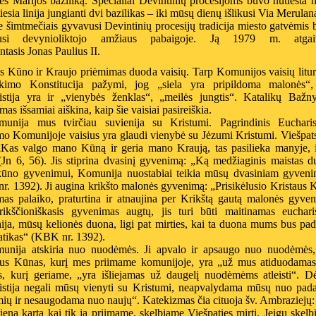
s Marijos baziliką. Specialiai Devintinių procesijoms buvo nutiesta 
tiesia linija jungianti dvi bazilikas – iki mūsų dienų išlikusi Via Merulan
 šimtmečiais gyvavusi Devintinių procesijų tradicija miesto gatvėmis
kusi devynioliktojo amžiaus pabaigoje. Ją 1979 m. atgai
ntasis Jonas Paulius II.
us Kūno ir Kraujo priėmimas duoda vaisių. Tarp Komunijos vaisių litu
nkimo Konstitucija pažymi, jog „siela yra pripildoma malonės“,
istija yra ir „vienybės ženklas“, „meilės jungtis“. Katalikų Bažny
mas išsamiai aiškina, kaip šie vaisiai pasireiškia.
unija mus tvirčiau suvienija su Kristumi. Pagrindinis Eucharist
mo Komunijoje vaisius yra glaudi vienybė su Jėzumi Kristumi. Viešpat
„Kas valgo mano Kūną ir geria mano Kraują, tas pasilieka manyje, i
(Jn 6, 56). Jis stiprina dvasinį gyvenimą: „Ką medžiaginis maistas 
ūno gyvenimui, Komunija nuostabiai teikia mūsų dvasiniam gyveni
r. 1392). Ji augina krikšto malonės gyvenimą: „Prisikėlusio Kristaus
mas palaiko, praturtina ir atnaujina per Krikštą gautą malonės gyve
ikščioniškasis gyvenimas augtų, jis turi būti maitinamas eucharis
ja, mūsų kelionės duona, ligi pat mirties, kai ta duona mums bus pa
atikas“ (KBK nr. 1392).
unija atskiria nuo nuodėmės. Ji apvalo ir apsaugo nuo nuodėmės,
aus Kūnas, kurį mes priimame komunijoje, yra „už mus atiduodamas“
s, kurį geriame, „yra išliejamas už daugelį nuodėmėms atleisti“. Dė
istija negali mūsų vienyti su Kristumi, neapvalydama mūsų nuo pada
ių ir nesaugodama nuo naujų“. Katekizmas čia cituoja šv. Ambraziejų:
eną kartą kai tik ją priimame, skelbiame Viešpaties mirtį. Jeigu skel