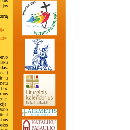
rukus
ijos
urią
ija
mid=
buvo
višku
klas.
os į
ir jų
 metu
e hoc
rpus
ente.
cija.
Jono
ūtent
iaus
sios