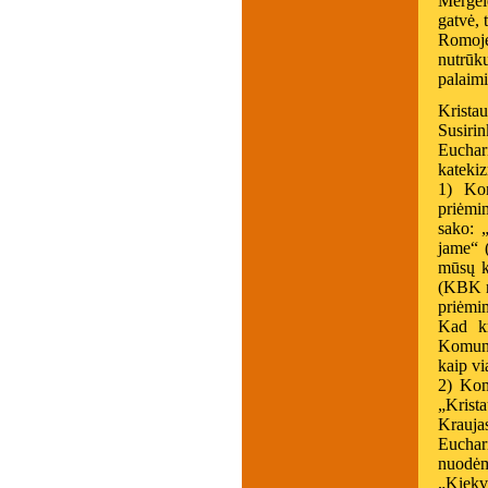
Mergelė
gatvė, 
Romoje
nutrū
palaimi
Krista
Susiri
Euchar
katekiz
1) Kom
priėmi
sako: 
jame“ 
mūsų k
(KBK n
priėmi
Kad kr
Komuni
kaip vi
2) Kom
„Krist
Krauja
Euchar
nuodėm
„Kiekvi