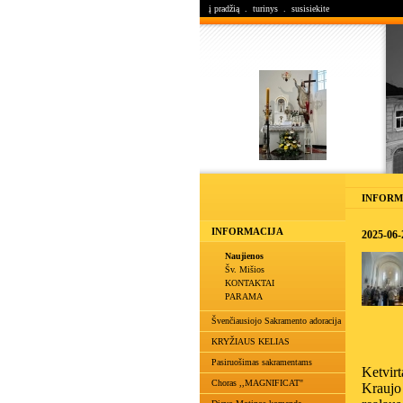
į pradžią
.
turinys
.
susisiekite
INFORM
INFORMACIJA
2025-06-
Naujienos
Šv. Mišios
KONTAKTAI
PARAMA
Švenčiausiojo Sakramento adoracija
KRYŽIAUS KELIAS
Pasiruošimas sakramentams
Ketvirt
Choras ,,MAGNIFICAT"
Kraujo 