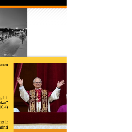
usdinti
aili:
ekas“
10.4)
no ir
minti