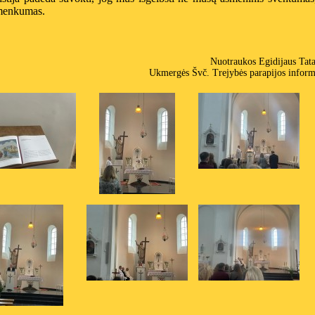
menkumas.
Nuotraukos Egidijaus Tat
Ukmergės Švč. Trejybės parapijos inform