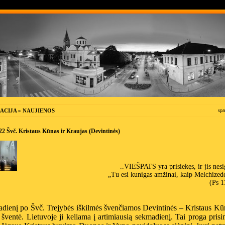
ACIJA » NAUJIENOS
spa
22 Švč. Kristaus Kūnas ir Kraujas (Devintinės)
..VIEŠPATS yra prisiekęs, ir jis nesig
„Tu esi kunigas amžinai, kaip Melchized
(Ps 1
adienį po Švč. Trejybės iškilmės švenčiamos Devintinės – Kristaus Kū
šventė. Lietuvoje ji keliama į artimiausią sekmadienį. Tai proga prisi