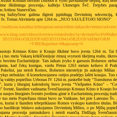
 Jėzaus Kristaus buvimo Duonos ir Vyno pavidaluose slėpinį, kurį net
sime iškilminga procesija,- kalbėjo Ukmergės Švč. Trejybės parap
s Artūras Stanevičius.
eną bažnyčiose galima išgirsti įspūdingą Devintinių sekvenciją, k
 šv. Tomas Akvinietis apie 1264 m. ,,NUO SAULĖTOJO SIONO"
://maldynas.katalikai.lt/liturginiai-metai/eilinis-laikas/devintines/sekvenc
://www.bing.com/videos/riverview/relatedvideo?q=devintin%c4%99s&
3D333394145B2E93FA8D3D333394145B2E93FA8D&FORM
=VIRE&ajaxhist=0&ajaxserp=0
ausiojo Kristaus Kūno ir Kraujo iškilmė buvo įvesta 1264 m. Tai 
a į tuo metu Vakarų krikščionijoje ėmusį svyruoti tikėjimą realiu, tikro
s buvimu Eucharistijoje. Tais laikais įvyko ir garsusis Bolsenos stebu
jama, kad čekų kunigas, vardu Petras 1263 metais keliavo iš Prah
Pakeliui, jau netoli Romos, Bolsenos miestelyje jis aukojęs Mišias 
ykęs stebuklas: iš konsekruojamos ostijos pradėjęs lašėti kraujas. Tuo
ią valdęs popiežius Urbonas IV 1264 m. paskelbė bulę “Transiturus d
, kuria į liturginį kalendorių buvo įvesta “Viešpaties Kūno” – “Co
” šventė, šiandien vadinama Švenčiausiojo Kristaus Kūno ir Kraujo šv
u naujos liturginės šventės įvedimu gimė ir Eucharistinių procesijų tradi
 tuo metu Popiežiaus rūmai buvo ne Vatikane, bet prie Laterano Šv. 
os, kuriai ir šiandien tebepriklauso Romos vyskupo katedros titulas. B
no bazilikoje būdavo aukojamos Devintinių Mišios, o po Mišių popiež
ujama procesija patraukdavo į netoli esančią Didžiąją Švenčiausio