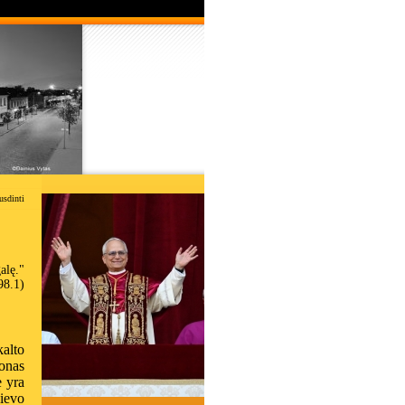
usdinti
alę."
98.1)
alto
onas
ė yra
ievo