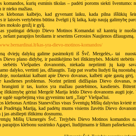
s komandos, kurių esminis tikslas – padėti poroms siekti šventumo: 
u ir nieko mažiau.
jos klebonas kalbėjo, kad gyvenant laiku, kada pilna iššūkių šei
 ir laisvės vertybėms būtina žvelgti į šį laiką, kaip naują galimybę par
ies mokslo grožį ir gylį.
as ypatingai dėkojo Dievo Motinos Komandai už kantrią ir nuošir
ę, nešant parapijos broliams ir seserims Gerosios Naujienos džiaugsmą.
//www.bernardinai.lt/kas-yra-dievo-motinos-komandos/
eną dviejų dalykų galime pasimokyti iš Švč. Mergelės,- tai nuost
s Dievo plano didybę, ir pasitikėjimo bei ištikimybės. Mokėti stebėtis 
 stebėtis Viešpaties dovanomis, niekada nepriimti jų kaip sav
amo dalyko, vertinti jas, džiaugtis. Taip pat svarbu liudyti šią nuostabą
doje, nuolankiai kalbant apie Dievo dovanas, kalbėti apie gautą gėrį,
ie kasdienes problemas. Norint priimti didžiąsias Dievo dovanas, re
 branginti ir tas, kurios yra mažiau pastebimos, kasdienės. Būtent
nę ištikimybę gėriui Mergelė Marija leido Dievo dovanoms augti joje.
je ugdė sugebėjimą visu gyvenimu tarti „Taip“ Viešpačiui.
os klebonas Artūras Stanevičius visus Šventųjų Mišių dalyvius kvietė m
ai Pradėtąją Mariją, kad padėtų mums visiems žavėtis Dievo dovanomi
 į jas atsiliepti ištikimu dosnumu.
ntųjų Mišių Ukmergės Švč. Trejybės Dievo Motinos komandos nar
u parapijos klebonu susirinko Agapei, liudijimams ir šiltam pašnekesiui.