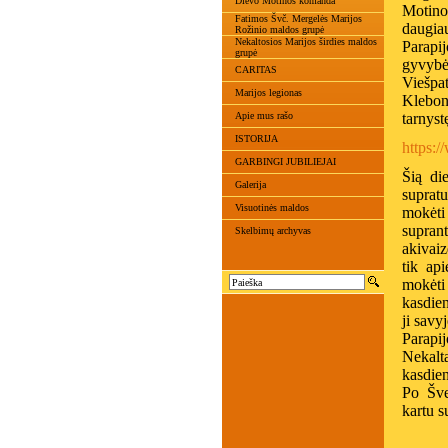
Dievo Motinos komanda
Motino
Fatimos Švč. Mergelės Marijos
daugia
Rožinio maldos grupė
Nekaltosios Marijos širdies maldos
Parapi
grupė
gyvybės
CARITAS
Viešpat
Marijos legionas
Klebon
Apie mus rašo
tarnyst
ISTORIJA
https:
GARBINGI JUBILIEJAI
Šią di
Galerija
supratu
Visuotinės maldos
mokėti
suprant
Skelbimų archyvas
akivaiz
tik ap
mokėti
kasdie
ji savy
Parapij
Nekalt
kasdien
Po Šve
kartu s