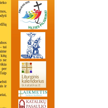
nieko
mos,
odyti
džią
abos
– tai
aime
 kitų
 o ne
ikia
 per
 Taip
elsti
s ir
iai,