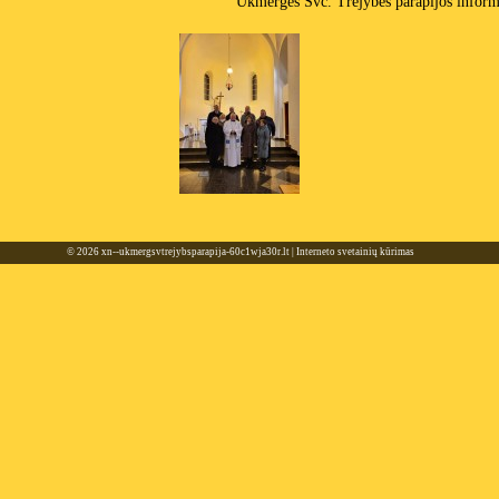
Ukmergės Švč. Trejybės parapijos inform
© 2026
xn--ukmergsvtrejybsparapija-60c1wja30r.lt
|
Interneto svetainių kūrimas