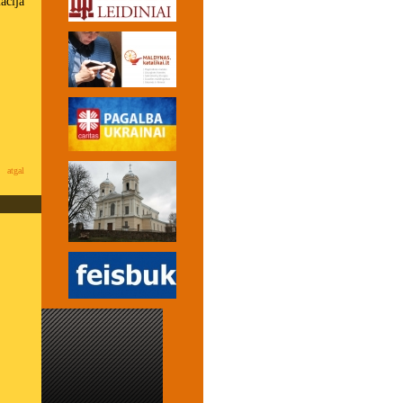
acija
atgal