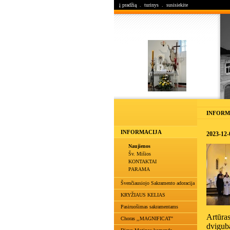
į pradžią
.
turinys
.
susisiekite
INFORM
INFORMACIJA
2023-12-
Naujienos
Šv. Mišios
KONTAKTAI
PARAMA
Švenčiausiojo Sakramento adoracija
KRYŽIAUS KELIAS
Pasiruošimas sakramentams
Artūra
Choras ,,MAGNIFICAT"
dvigub