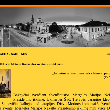
ACIJA » NAUJIENOS
spa
08 Dievo Motinos Komandos šventinis susitikimas
,,Jo dešinė ir šventumo petys laimėjo perg
(Ps 
Bažnyčiai švenčiant Švenčiausios Mergelės Marijos Nek
Prasidėjimo iškilmę, Ukmergės Švč. Trejybės parapijos kleb
s Stanevičius kalbėjo, kad parapijos Dievo Motinos komantai ši švent
a šventė. Mergelės Marijos Nekalto Prasidėjimo iškilmę mini visos D