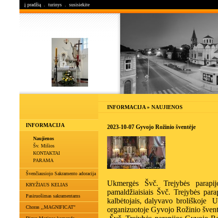
į pradžią
.
turinys
.
susisiekite
INFORMACIJA » NAUJIENOS
INFORMACIJA
2023-10-07 Gyvojo Rožinio šventėje
Naujienos
Šv. Mišios
KONTAKTAI
PARAMA
Švenčiausiojo Sakramento adoracija
Ukmergės Švč. Trejybės parapijo
KRYŽIAUS KELIAS
pamaldžiaisiais Švč. Trejybės par
Pasiruošimas sakramentams
kalbėtojais, dalyvavo broliškoje U
Choras ,,MAGNIFICAT"
organizuotoje Gyvojo Rožinio šven