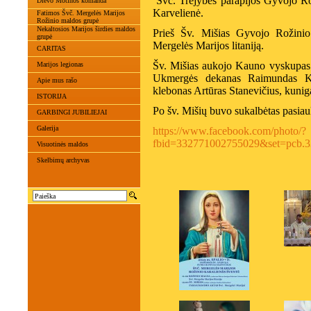
Švč. Trejybės parapijos Gyvojo R
Dievo Motinos komanda
Karvelienė.
Fatimos Švč. Mergelės Marijos
Rožinio maldos grupė
Nekaltosios Marijos širdies maldos
Prieš Šv. Mišias Gyvojo Rožinio
grupė
Mergelės Marijos litaniją.
CARITAS
Šv. Mišias aukojo Kauno vyskupas 
Marijos legionas
Ukmergės dekanas Raimundas Kaz
Apie mus rašo
klebonas Artūras Stanevičius, kuni
ISTORIJA
Po šv. Mišių buvo sukalbėtas pasiau
GARBINGI JUBILIEJAI
Galerija
https://www.facebook.com/photo/?
fbid=332771002755029&set=pcb.3
Visuotinės maldos
Skelbimų archyvas