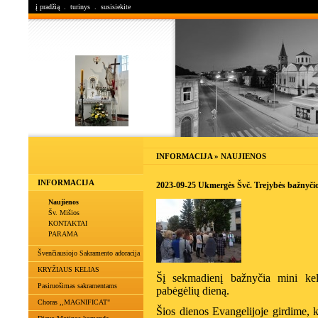
į pradžią
.
turinys
.
susisiekite
INFORMACIJA » NAUJIENOS
INFORMACIJA
2023-09-25 Ukmergės Švč. Trejybės bažnyčio
Naujienos
Šv. Mišios
KONTAKTAI
PARAMA
Švenčiausiojo Sakramento adoracija
KRYŽIAUS KELIAS
Šį sekmadienį bažnyčia mini keli
Pasiruošimas sakramentams
pabėgėlių dieną.
Choras ,,MAGNIFICAT"
Šios dienos Evangelijoje girdime, k