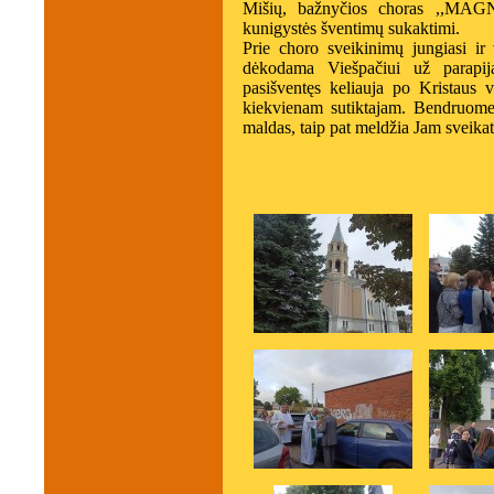
Mišių, bažnyčios choras ,,MAG
kunigystės šventimų sukaktimi.
Prie choro sveikinimų jungiasi i
dėkodama Viešpačiui už parapija
pasišventęs keliauja po Kristaus v
kiekvienam sutiktajam. Bendruome
maldas, taip pat meldžia Jam sveik