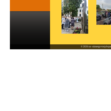
© 2026
xn--ukmergsvtrejybspar