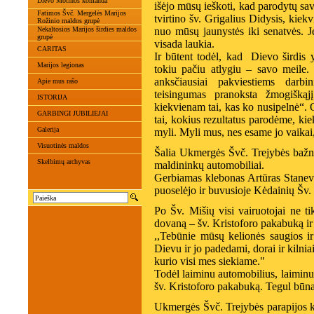
Dievo Motinos komanda
išėjo mūsų ieškoti, kad parodytų sav
Fatimos Švč. Mergelės Marijos
tvirtino šv. Grigalius Didysis, kie
Rožinio maldos grupė
Nekaltosios Marijos širdies maldos
nuo mūsų jaunystės iki senatvės. Jė
grupė
visada laukia.
CARITAS
Ir būtent todėl, kad Dievo širdis yr
Marijos legionas
tokiu pačiu atlygiu – savo meile. 
anksčiausiai pakviestiems dar
Apie mus rašo
teisingumas pranoksta žmogišką
ISTORIJA
kiekvienam tai, kas ko nusipelnė“. 
GARBINGI JUBILIEJAI
tai, kokius rezultatus parodėme, ki
Galerija
myli. Myli mus, nes esame jo vaikai,
Visuotinės maldos
Šalia Ukmergės Švč. Trejybės bažnyč
Skelbimų archyvas
maldininkų automobiliai.
Gerbiamas klebonas Artūras Stanevi
puoselėjo ir buvusioje Kėdainių Šv. 
Po Šv. Mišių visi vairuotojai ne t
dovaną – šv. Kristoforo pakabuką ir 
,,Tebūnie mūsų kelionės saugios i
Dievu ir jo padedami, dorai ir kilnia
kurio visi mes siekiame."
Todėl laiminu automobilius, laiminu
šv. Kristoforo pakabuką. Tegul būna
Ukmergės Švč. Trejybės parapijos k