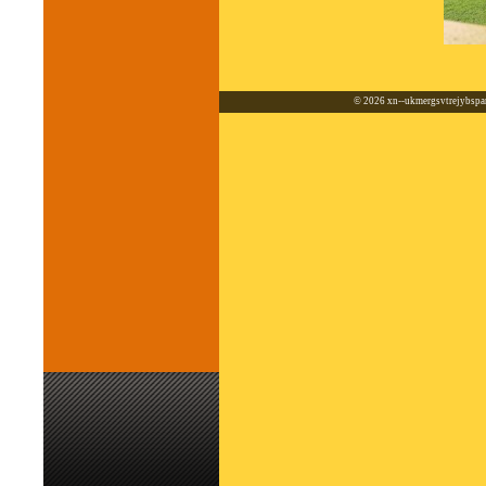
© 2026
xn--ukmergsvtrejybspar