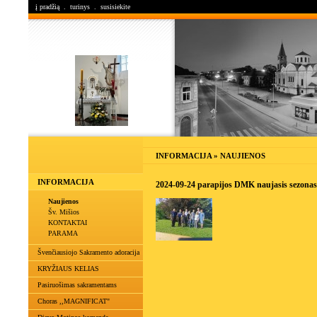
į pradžią
.
turinys
.
susisiekite
INFORMACIJA » NAUJIENOS
INFORMACIJA
2024-09-24 parapijos DMK naujasis sezonas
Naujienos
Šv. Mišios
KONTAKTAI
PARAMA
Švenčiausiojo Sakramento adoracija
KRYŽIAUS KELIAS
Pasiruošimas sakramentams
Choras ,,MAGNIFICAT"