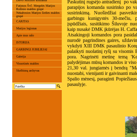
Dievo Motinos komanda
Paskutinį rugsėjo antradienį po v
Fatimos Švč. Mergelės Marijos
parapijos komanda susirinko po va
Rožinio maldos grupė
susirinkimą. Nuoširdžiai pasveik
Nekaltosios Marijos širdies maldos
grupė
garbingu kunigystės 30-mečiu, pa
CARITAS
įspūdžiais, susitikimo Šiluvoje nuo
Marijos legionas
kaip nusakė DMK įkūrėjas H. Caffa
Atsakingoji komandos pora pasidali
Apie mus rašo
nurodė pagrindines gaires, uždavin
ISTORIJA
vykdyti XIII DMK pasaulinio Kongr
GARBINGI JUBILIEJAI
palaikyti nuolatinį ryšį su visomis
pora. Nagrinėti metinę temą 'Ke
Galerija
palydėjimas mūsų komandos ir viso 
Visuotinės maldos
21,30 val. jungiamės į bendrą "Ma
Skelbimų archyvas
nuostabi, vienijanti ir gaivinanti mal
Spalio mėnesį, paraginti Popiežiau
pasaulyje.