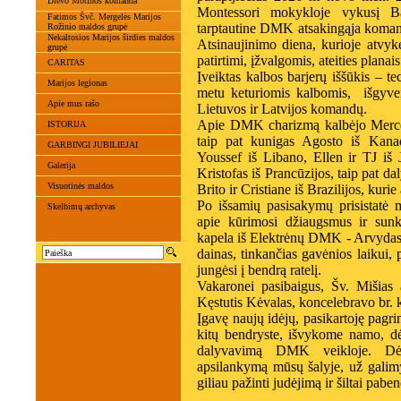
Dievo Motinos komanda
Montessori mokykloje vykusį B
Fatimos Švč. Mergelės Marijos
tarptautine DMK atsakingąja koman
Rožinio maldos grupė
Nekaltosios Marijos širdies maldos
Atsinaujinimo diena, kurioje atvyk
grupė
patirtimi, įžvalgomis, ateities planais
CARITAS
Įveiktas kalbos barjerų iššūkis – t
Marijos legionas
metu keturiomis kalbomis, išgyven
Apie mus rašo
Lietuvos ir Latvijos komandų.
Apie DMK charizmą kalbėjo Mercedes
ISTORIJA
taip pat kunigas Agosto iš Kana
GARBINGI JUBILIEJAI
Youssef iš Libano, Ellen ir TJ iš
Galerija
Kristofas iš Prancūzijos, taip pat d
Visuotinės maldos
Brito ir Cristiane iš Brazilijos, kur
Po išsamių pasisakymų prisistatė
Skelbimų archyvas
apie kūrimosi džiaugsmus ir sun
kapela iš Elektrėnų DMK - Arvydas ir
dainas, tinkančias gavėnios laikui,
jungėsi į bendrą ratelį.
Vakaronei pasibaigus, Šv. Mišias
Kęstutis Kėvalas, koncelebravo br. 
Įgavę naujų idėjų, pasikartoję pagr
kitų bendryste, išvykome namo, dė
dalyvavimą DMK veikloje. Dėk
apsilankymą mūsų šalyje, už galimyb
giliau pažinti judėjimą ir šiltai paben