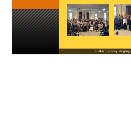
© 2026
xn--ukmergsvtrejybspar