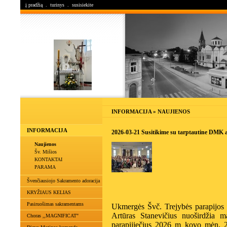
į pradžią
.
turinys
.
susisiekite
INFORMACIJA » NAUJIENOS
INFORMACIJA
2026-03-21 Susitikime su tarptautine DMK
Naujienos
Šv. Mišios
KONTAKTAI
PARAMA
Švenčiausiojo Sakramento adoracija
KRYŽIAUS KELIAS
Pasiruošimas sakramentams
Ukmergės Švč. Trejybės parapijo
Artūras Stanevičius nuoširdžia m
Choras ,,MAGNIFICAT"
parapijiečius
2026 m kovo mėn. 21