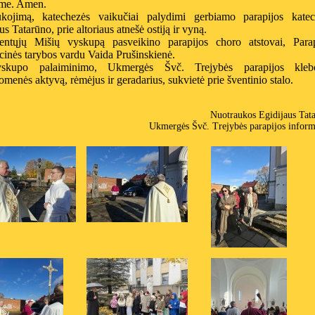
me. Amen.
kojimą, katechezės vaikučiai palydimi gerbiamo parapijos katec
us Tatarūno, prie altoriaus atnešė ostiją ir vyną.
ntųjų Mišių vyskupą pasveikino parapijos choro atstovai, Parap
cinės tarybos vardu Vaida Prušinskienė.
skupo palaiminimo, Ukmergės Švč. Trejybės parapijos kleb
menės aktyvą, rėmėjus ir geradarius, sukvietė prie šventinio stalo.
Nuotraukos Egidijaus Tat
Ukmergės Švč. Trejybės parapijos inform