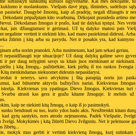
me sutraiškyti sunkumų kuriuos išgyvename. Kai mes dėkojame, tu
 kuklumo ir nuolankumo. Viešpats davė jėgų, išminties, sudėliojo sąl
n pasisekė. Daugybė žmonių, kaip aš pradėję, negali džiaugtis ir ne
. Dėkodami pripažįstam kito svarbumą. Dėkojant prasideda artimo mei
Dievui. Dėkodamas žmogus ir prašo, kad tie dalykai tęstųsi. Nes vert
lykai, jais džiaugiamasi ir gėrimasi. Už tų dalyko matosi pats Vieš
t negalime vertinti ir niekinti kito, kad mano pasiekimai didesni. Arb
ieka žiūrim į kitą arba su pavydu. Net ir posakis yra, kad kaimyno 
...
ginam arba norim pranokti. Arba nusimenam, kad jam sekasi geriau.
l nepasidžiaugti toje situacijoje? Už daug dalykų galime savo gyve
ti ir per daug nelyginti savęs su kitais juos menkinant ar niekinant
pirštu į kitą žmogų,- pažiūrėkite, kiek pirštų iš tos rankos žvengia 
. Kitą menkindamas niekuomet didesnis nepasidarysi.
broliai ir seserys, savo atvykimu į šitą parapiją noriu jus paskat
kumui, kad būtumėte aktyvūs bažnyčios nariai. Kiekvienas žmogus
a istorija. Kiekvienas yra ypatingas Dievo žmogus. Kiekvienas turi 
. Svarbu atrasti kas gera ir gražu kitame žmoguje. Ir melstis už 
us.
kim, kaip ne niekinti kitą žmogų, o kaip iš jo pasimokyti.
 sunku bendrauti su tuo, kurio ydos bado akis. Neužtrenkti kitam durų
, kad gytų santykis, nors atrodo neįmanoma. Padėk Viešpatie, žvelgti
 žvelgi. Mokykimės į kitą žiūrėti Dievo žvilgsniu. Net ir pelenuose g
as žibėtų...
tie, mokyk mus gerbti ir vertinti kiekvieną žmogų, kurį sutinkam 