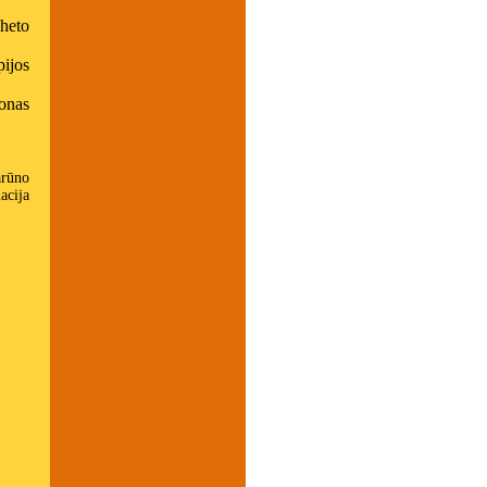
heto
ijos
onas
arūno
acija