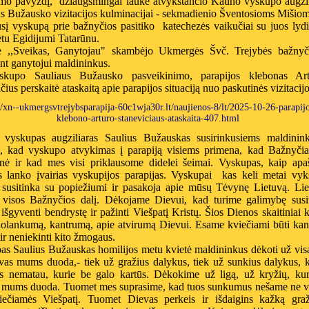
mo pavyzdį, džiaugsmingai laukė atvykstančio Kauno vyskupo augzil
s Bužausko vizitacijos kulminacijai - sekmadienio Šventosioms Mišiom
sį vyskupą prie bažnyčios pasitiko katechezės vaikučiai su juos lyd
tu Egidijumi Tatarūnu.
 ,,Sveikas, Ganytojau" skambėjo Ukmergės Švč. Trejybės bažnyči
nt ganytojui maldininkus.
kupo Sauliaus Bužausko pasveikinimo, parapijos klebonas Art
čius perskaitė ataskaitą apie parapijos situaciją nuo paskutinės vizitacijo
//xn--ukmergsvtrejybsparapija-60c1wja30r.lt/naujienos-8/lt/2025-10-26-parapijo
klebono-arturo-staneviciaus-ataskaita-407.html
vyskupas augziliaras Saulius Bužauskas susirinkusiems maldinin
o, kad vyskupo atvykimas į parapiją visiems primena, kad Bažnyčia
inė ir kad mes visi priklausome didelei šeimai. Vyskupas, kaip apaš
is lanko įvairias vyskupijos parapijas. Vyskupai kas keli metai vyk
susitinka su popiežiumi ir pasakoja apie mūsų Tėvynę Lietuvą. Lie
 visos Bažnyčios dalį. Dėkojame Dievui, kad turime galimybę susiti
išgyventi bendrystę ir pažinti Viešpatį Kristų. Šios Dienos skaitiniai 
uolankumą, kantrumą, apie atvirumą Dievui. Esame kviečiami būti kan
ir neniekinti kito žmogaus.
s Saulius Bužauskas homilijos metu kvietė maldininkus dėkoti už visa
vas mums duoda,- tiek už gražius dalykus, tiek už sunkius dalykus, 
s nematau, kurie be galo kartūs. Dėkokime už ligą, už kryžių, kur
 mums duoda. Tuomet mes suprasime, kad tuos sunkumus nešame ne vi
iečiamės Viešpatį. Tuomet Dievas perkeis ir išdaigins kažką graž