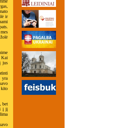
rime
ygas,
mato
lė ir
inami
pats.
a mes
žolė
nime
. Kai
į jus
inti
 yra
savo
kito
, bet
 į jį
alima
savo