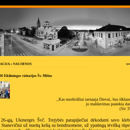
ACIJA » NAUJIENOS
spa
6 Iškilmingos vizitacijos Šv. Mišios
,,Kas nuoširdžiai tarnauja Dievui, bus išklaus
jo maldavimas pasiekia da
(Sir 3
 26-ąją, Ukmergės Švč. Trejybės parapijiečiai dėkodami savo kleb
 Stanevičiui už nueitą kelią su bendruomene, už ypatingą tėvišką rūpes