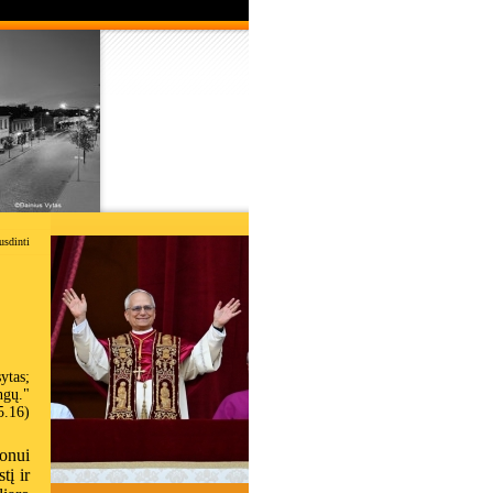
usdinti
ytas;
ngų."
5.16)
onui
tį ir