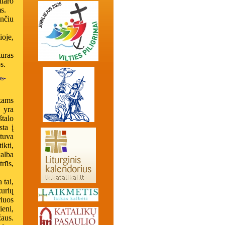
iaro
s.
inčiu
oje,
ūras
s.
s-
kams
 yra
talo
sta į
tuva
kti,
kalba
trūs,
 tai,
kurių
iuos
eni,
aus.