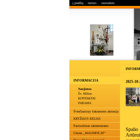
į pradžią
.
turinys
.
susisiekite
INFORM
INFORMACIJA
2025-10-2
Naujienos
Šv. Mišios
KONTAKTAI
PARAMA
Švenčiausiojo Sakramento adoracija
KRYŽIAUS KELIAS
Pasiruošimas sakramentams
Spalio
Choras ,,MAGNIFICAT"
Artūrui