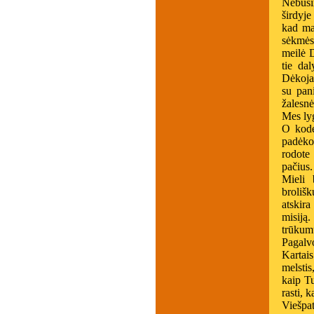
Nebūsi
širdyje
kad ma
sėkmės
meilė 
tie da
Dėkojan
su pan
žalesnė
Mes ly
O kodė
padėko
rodote 
pačius
Mieli 
broliš
atskir
misiją
trūkum
Pagalvo
Kartais
melstis
kaip Tu
rasti, k
Viešpa