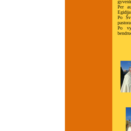
gyveni
Per au
Egidija
Po Šve
pastora
Po vy
bendruo