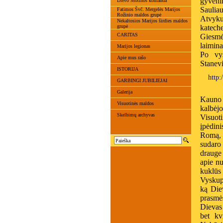
gyveni
Dievo Motinos komanda
Sauliau
Fatimos Švč. Mergelės Marijos
Rožinio maldos grupė
Atvyku
Nekaltosios Marijos širdies maldos
grupė
kateche
CARITAS
Giesmė
laimina
Marijos legionas
Po vys
Apie mus rašo
Stanevi
ISTORIJA
http:
GARBINGI JUBILIEJAI
Galerija
Kauno 
Visuotinės maldos
kalbėj
Skelbimų archyvas
Visuot
įpėdin
Romą, 
sudaro
drauge 
apie n
kuklūs 
Vyskupa
ką Die
prasmė
Dievas
bet kv