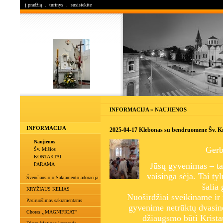
į pradžią
.
turinys
.
susisiekite
INFORMACIJA » NAUJIENOS
INFORMACIJA
2025-04-17 Klebonas su bendruomene Šv. K
Naujienos
Gerb
Šv. Mišios
KONTAKTAI
Jūsų gyvenimas – ta
PARAMA
vaisinga sėja. Tai ty
Švenčiausiojo Sakramento adoracija
šalia 
KRYŽIAUS KELIAS
Nuoširdžiai sveikiname ir
Pasiruošimas sakramentams
gyvenime netrūktų dvasinė
Choras ,,MAGNIFICAT"
džiaugsmo būti Krista