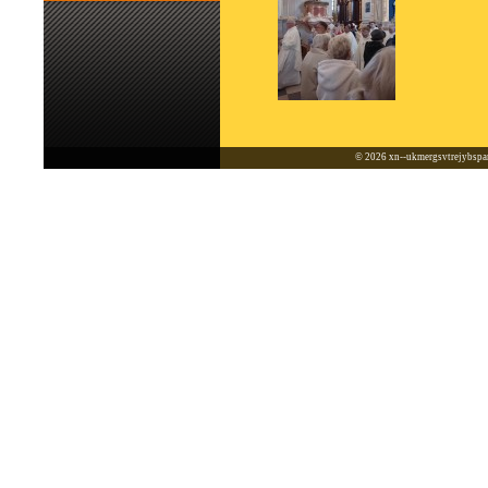
© 2026
xn--ukmergsvtrejybspar