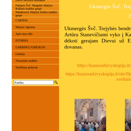
Dievo Motinos komanda
Ukmergės Švč. Tre
Fatimos Švč. Mergelės Marijos
Rožinio maldos grupė
Nekaltosios Marijos širdies maldos
2
grupė
CARITAS
Marijos legionas
Ukmergės Švč. Trejybės bendr
Artūru Stanevičiumi vyko į Ka
Apie mus rašo
dėkoti gerajam Dievui už Eu
ISTORIJA
dovanas.
GARBINGI JUBILIEJAI
Galerija
Visuotinės maldos
https://kaunoarkivyskupija
Skelbimų archyvas
https://kaunoarkivyskupija.lt/site/
sveikin