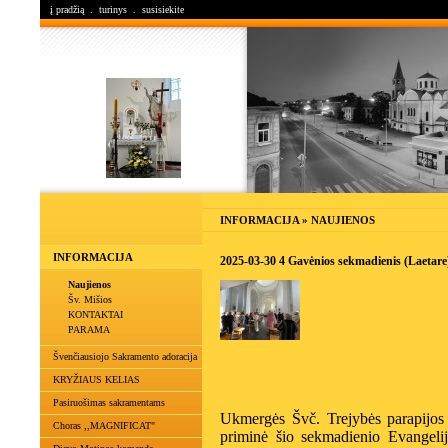
į pradžią
.
turinys
.
susisiekite
INFORMACIJA » NAUJIENOS
INFORMACIJA
2025-03-30 4 Gavėnios sekmadienis (Laetare
Naujienos
Šv. Mišios
KONTAKTAI
PARAMA
Švenčiausiojo Sakramento adoracija
KRYŽIAUS KELIAS
Pasiruošimas sakramentams
Ukmergės Švč. Trejybės parapijos 
Choras ,,MAGNIFICAT"
priminė šio sekmadienio Evangelij