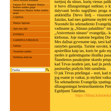
Dievo Motinos komanda
turėjusį du sūnus, kurių vienas pali
Fatimos Švč. Mergelės Marijos
ir buvo džiaugsmingai sutiktas; o k
Rožinio maldos grupė
dalyvauti brolio sugrįžimo proga s
Nekaltosios Marijos širdies maldos
grupė
atskleidžia Dievo širdį – visuom
CARITAS
žaizdas, kad mes galėtume mylėti vien
Marijos legionas
Nuostabi šio sekmadienio Evangelija 
vadiname ją „Sūnaus palaidūno“ istor
Apie mus rašo
„Atsivertusio sūnaus“ evangelija,- 
ISTORIJA
klebonas. Joje matome begalinę Diev
GARBINGI JUBILIEJAI
Mes dažnai gyvename taip, tarsi kaž
ramybės garantija. Turime suvokti, k
Galerija
apsireiškia kaip tas, kuris be galo 
Visuotinės maldos
meilės ir gailestingumo išraiška pasa
Skelbimų archyvas
Šiandienos pasakojime skurdo prispa
kad Tėvas neatleis jam, kad jis perd
pasiruošęs prašytis būti samdiniu.
O juk Tėvas priešingai – nori, kad
jog esame jo vaikai, jo mylimi vaika
Šis sekmadienio Evangelija ypatinga
džiaugsmingai besiruošiantiems Pirm
Egidijumi Tatarūnu.
https://filmai.kristote