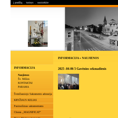
į pradžią
.
turinys
.
susisiekite
INFORMACIJA » NAUJIENOS
INFORMACIJA
2025 -04-06 5 Gavėnios sekmadienis
Naujienos
Šv. Mišios
KONTAKTAI
PARAMA
Švenčiausiojo Sakramento adoracija
KRYŽIAUS KELIAS
Pasiruošimas sakramentams
Choras ,,MAGNIFICAT"