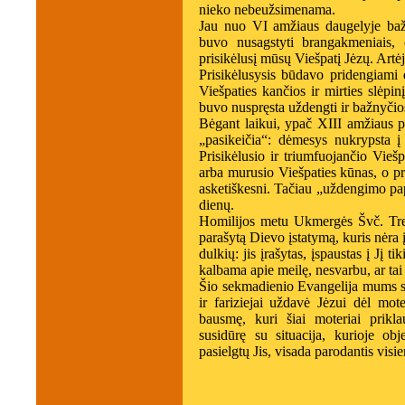
nieko nebeužsimenama.
Jau nuo VI amžiaus daugelyje ba
buvo nusagstyti brangakmeniais,
prisikėlusį mūsų Viešpatį Jėzų. Artė
Prisikėlusysis būdavo pridengiami 
Viešpaties kančios ir mirties slėpinį
buvo nuspręsta uždengti ir bažnyčios
Bėgant laikui, ypač XIII amžiaus 
„pasikeičia“: dėmesys nukrypsta į
Prisikėlusio ir triumfuojančio Vieš
arba murusio Viešpaties kūnas, o pr
asketiškesni. Tačiau „uždengimo papr
dienų.
Homilijos metu Ukmergės Švč. Trej
parašytą Dievo įstatymą, kuris nėra 
dulkių: jis įrašytas, įspaustas į Jį t
kalbama apie meilę, nesvarbu, ar tai p
Šio sekmadienio Evangelija mums siū
ir fariziejai uždavė Jėzui dėl mot
bausmę, kuri šiai moteriai prikl
susidūrę su situacija, kurioje obje
pasielgtų Jis, visada parodantis vis