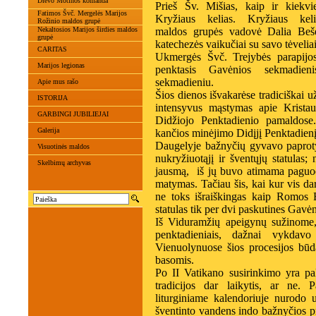
Dievo Motinos komanda
Prieš Šv. Mišias, kaip ir kiekv
Fatimos Švč. Mergelės Marijos
Kryžiaus kelias. Kryžiaus kel
Rožinio maldos grupė
Nekaltosios Marijos širdies maldos
maldos grupės vadovė Dalia Bešėni
grupė
katechezės vaikučiai su savo tėveliai
CARITAS
Ukmergės Švč. Trejybės parapijos
Marijos legionas
penktasis Gavėnios sekmadien
sekmadieniu.
Apie mus rašo
Šios dienos išvakarėse tradiciškai u
ISTORIJA
intensyvus mąstymas apie Kristaus
GARBINGI JUBILIEJAI
Didžiojo Penktadienio pamaldose.
Galerija
kančios minėjimo Didįjį Penktadienį
Daugelyje bažnyčių gyvavo paproty
Visuotinės maldos
nukryžiuotąjį ir šventųjų statulas; n
Skelbimų archyvas
jausmą, iš jų buvo atimama paguoda
matymas. Tačiau šis, kai kur vis da
ne toks išraiškingas kaip Romos B
statulas tik per dvi paskutines Gavėn
Iš Viduramžių apeigynų sužinome,
penktadieniais, dažnai vykdavo
Vienuolynuose šios procesijos būd
basomis.
Po II Vatikano susirinkimo yra pal
tradicijos dar laikytis, ar ne. 
liturginiame kalendoriuje nurodo už
šventinto vandens indo bažnyčios pr