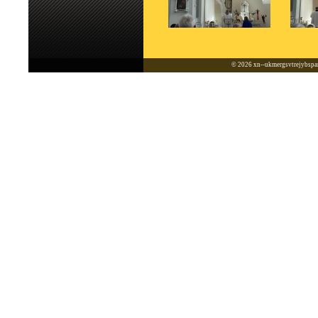
© 2026
xn--ukmergsvtrejybspar