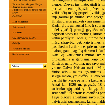
tai daugiausia neišsipildžiusių lūkes
Dievo Motinos komanda
vienos; Dievas jus mato, girdi ir m
Fatimos Švč. Mergelės Marijos
Rožinio maldos grupė
per sakramentinę išpažintį, šventos
Nekaltosios Marijos širdies maldos
veikiančių maldų grupelių veiklą (
grupė
CARITAS
taip gausiai palaiminti, kad pajėgt
Kristui drąsiai patikėti visas asme
Marijos legionas
Kadangi Jis geriausiai žino ir supr
Apie mus rašo
todėl ypač šį pirmąjį gegužės mėn
ISTORIJA
paguosti visas tas motinas, kurios 
veltui parašyta: „Mes gi turime ne t
GARBINGI JUBILIEJAI
mūsų silpnybių, bet, kaip ir mes, v
Galerija
pasitikėdami artinkimės prie malonė
Visuotinės maldos
malonę gauti pagalbą deramu laiku“
Skelbimų archyvas
Katalikų katekizmas mums skelb
pripažįstama ir gerbiama kaip tikr
Kristaus narių Motina, nes savo mei
yra tos Galvos Kristaus nariai. Mar
žinios ašis – mums, tęsiantiems 
savąja malda, yra didžioji Dievo Sū
pasitiki tie, kurie patys į ją kreipia
Antai kai 1920 m. gegužės 18 d.
susirinkusiųjų atidaryti langą. J
sklindančių iš netoliese esančios pa
Taigi plačiau atverkime savo šird
gaiviausiai pučiančiam, kai su mald