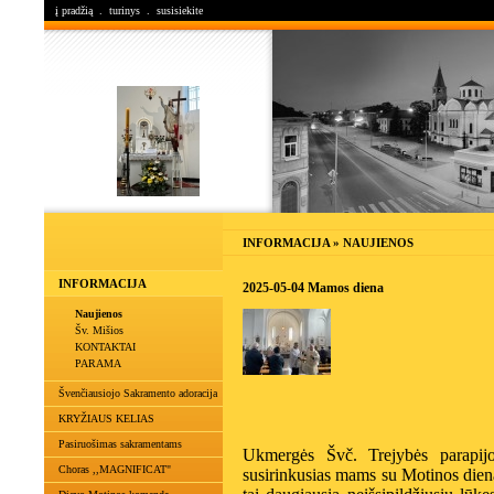
į pradžią
.
turinys
.
susisiekite
INFORMACIJA » NAUJIENOS
INFORMACIJA
2025-05-04 Mamos diena
Naujienos
Šv. Mišios
KONTAKTAI
PARAMA
Švenčiausiojo Sakramento adoracija
KRYŽIAUS KELIAS
Pasiruošimas sakramentams
Ukmergės Švč. Trejybės parapijo
Choras ,,MAGNIFICAT"
susirinkusias mams su Motinos die