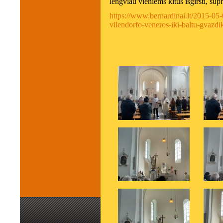
lengviau vieniems kitus išgirsti, supr
https://www.bernardinai.lt/2015-05
vilendorfo-veneros-iki-baltu-gvazdi