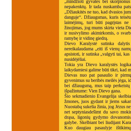
„mindžioti gyvates bei skorpionus
nepakenktų. Ir tada nuskamba pats g
„Džiaukitės ne tuo, kad dvasios jums
danguje“. Džiaugsmas, kuris teisė
laimėjimų, turi būti pagrįstas n
žinojimas, jog mums skirta vieta Di
ir nusivylimo akimirkomis, o svarbi
ramybę ir vidinę giedrą.
Dievo Karalystė sutinka dalyti
nereikalaudama „eiti iš vienų namų 
apsistoti, ir sutinka „valgyti tai, ka
nusidėjėliai.
Tokia yra Dievo karalystės logika: 
laikydamiesi galime būti tikri, kad
Dievas nuo pat pasaulio ir pirm
gyvenimus su beribės meilės jėga, i
bei džiaugsmą, mus taip perkeistų
išpažintume: Vien Dievo gana.
Šio sekmadienio Evangelija skelbia
žmones, juos gydant ir jiems sakan
Nuostabą sukelia žinia, jog Jėzus ne t
net septyniasdešimt du savo moki
drąsa, ligonių gydymo dovanomis
galybe. Skelbiant bei liudijant Kar
Kuo daugiau pasaulyje ištikim