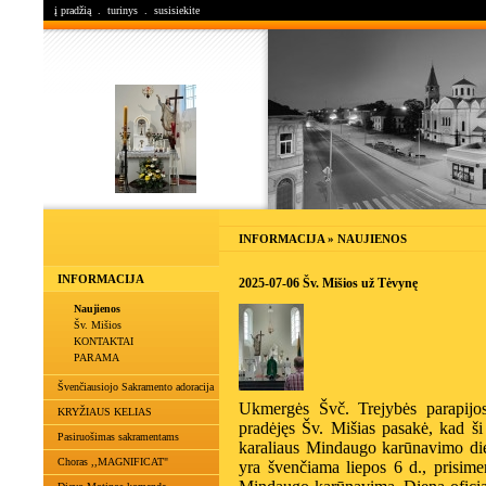
į pradžią
.
turinys
.
susisiekite
INFORMACIJA » NAUJIENOS
INFORMACIJA
2025-07-06 Šv. Mišios už Tėvynę
Naujienos
Šv. Mišios
KONTAKTAI
PARAMA
Švenčiausiojo Sakramento adoracija
Ukmergės Švč. Trejybės parapijos
KRYŽIAUS KELIAS
pradėjęs Šv. Mišias pasakė, kad š
Pasiruošimas sakramentams
karaliaus Mindaugo karūnavimo die
Choras ,,MAGNIFICAT"
yra švenčiama liepos 6 d., prisimen