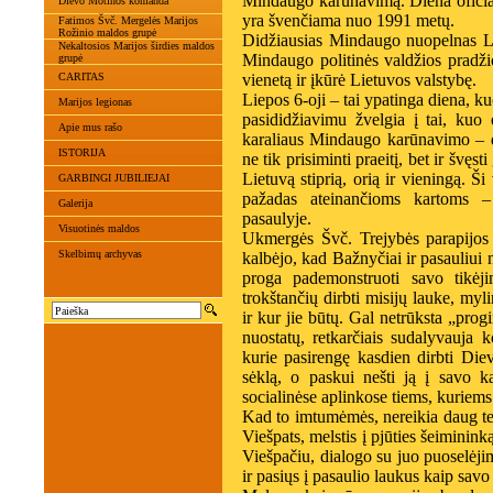
Mindaugo karūnavimą. Diena oficiali
Dievo Motinos komanda
yra švenčiama nuo 1991 metų.
Fatimos Švč. Mergelės Marijos
Rožinio maldos grupė
Didžiausias Mindaugo nuopelnas Li
Nekaltosios Marijos širdies maldos
Mindaugo politinės valdžios pradži
grupė
CARITAS
vienetą ir įkūrė Lietuvos valstybę.
Liepos 6-oji – tai ypatinga diena, ku
Marijos legionas
pasididžiavimu žvelgia į tai, ku
Apie mus rašo
karaliaus Mindaugo karūnavimo – di
ISTORIJA
ne tik prisiminti praeitį, bet ir švęs
Lietuvą stiprią, orią ir vieningą. 
GARBINGI JUBILIEJAI
pažadas ateinančioms kartoms –
Galerija
pasaulyje.
Visuotinės maldos
Ukmergės Švč. Trejybės parapijos 
Skelbimų archyvas
kalbėjo, kad Bažnyčiai ir pasauliui 
proga pademonstruoti savo tikėji
trokštančių dirbti misijų lauke, myl
ir kur jie būtų. Gal netrūksta „prog
nuostatų, retkarčiais sudalyvauja 
kurie pasirengę kasdien dirbti Die
sėklą, o paskui nešti ją į savo k
socialinėse aplinkose tiems, kuriems 
Kad to imtumėmės, nereikia daug teor
Viešpats, melstis į pjūties šeimininką
Viešpačiu, dialogo su juo puoselėji
ir pasiųs į pasaulio laukus kaip savo