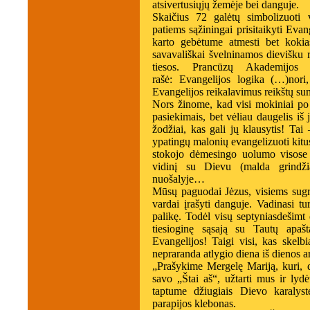
atsivertusiųjų žemėje bei danguje.
Skaičius 72 galėtų simbolizuoti v
patiems sąžiningai prisitaikyti Eva
karto gebėtume atmesti bet kokias
savavališkai švelninamos dievišku
tiesos. Prancūzų Akademijos
rašė: Evangelijos logika (…)nori
Evangelijos reikalavimus reikštų su
Nors žinome, kad visi mokiniai po
pasiekimais, bet vėliau daugelis iš 
žodžiai, kas gali jų klausytis! Tai
ypatingų malonių evangelizuoti kitus
stokojo dėmesingo uolumo visose a
vidinį su Dievu (malda grindž
nuošalyje…
Mūsų paguodai Jėzus, visiems sugrį
vardai įrašyti danguje. Vadinasi tur
palikę. Todėl visų septyniasdešimt
tiesioginę sąsają su Tautų apaš
Evangelijos! Taigi visi, kas skelbi
nepraranda atlygio diena iš dienos 
„Prašykime Mergelę Mariją, kuri, 
savo „Štai aš“, užtarti mus ir lyd
taptume džiugiais Dievo karalyst
parapijos klebonas.