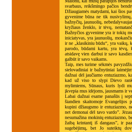
Malonu, kai mūsų parapijos bendruom
svarbaus, reikšmingo pačios bend
Džiaugiamės matydami, kai šios past
gyvenime būna ne tik nusivylimų, b
bažnyčių, jaunuolių, nebedalyvaujan
kryžiaus ženklo, ir tėvų, nematanč
Bažnyčios gyvenime yra ir tokių mom
iniciatyvas, yra jaunuolių, mokančių
ir ne „klasikiniu būdu“, yra vaikų, 
parodo, būdami kartu, yra tėvų, 
atsidavę vien darbui ir savo kasdie
galbūt ir savo vaikams.
Taip, mes turime sėkmės pavyzdžių, 
sielovadiniai ir bažnytiniai laimėj
dažnai dėl jaučiamo entuziazmo, k
kad už viso to slypi Dievo rank
mylimiems, Sūnaus, kuris lydi mu
įkvepia mus idėjoms, jausmams ir 
Labai dažnai esame panašūs į sept
šiandien skaitomoje Evangelijos p
kupini džiaugsmo ir entuziazmo, ne
net demonai dėl tavo vardo”. Jėzaus
nesumažina mokinių entuziazmo, bet 
žaibą krintantį iš dangaus”, ir pa
sugebėjimų, bet Jo suteiktų dova