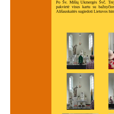
Po Šv. Mišių Ukmergės Švč. Trejy
pakvietė visus kartu su bažnyči
Ališauskaitės sugiedoti Lietuvos hi