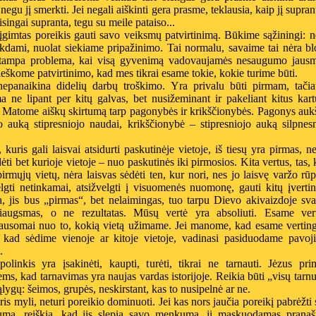
, negu jį smerkti. Jei negali aiškinti gera prasme, teklausia, kaip jį suprant
eisingai supranta, tegu su meile pataiso...
gimtas poreikis gauti savo veiksmų patvirtinimą. Būkime sąžiningi: n
kdami, nuolat siekiame pripažinimo. Tai normalu, savaime tai nėra bl
 tampa problema, kai visą gyvenimą vadovaujamės nesaugumo jausm
ieškome patvirtinimo, kad mes tikrai esame tokie, kokie turime būti.
nepanaikina didelių darbų troškimo. Yra privalu būti pirmam, tačia
a ne lipant per kitų galvas, bet nusižeminant ir pakeliant kitus kar
. Matome aiškų skirtumą tarp pagonybės ir krikščionybės. Pagonys auk
o auką stipresniojo naudai, krikščionybė – stipresniojo auką silpnes
, kuris gali laisvai atsidurti paskutinėje vietoje, iš tiesų yra pirmas, ne
dėti bet kurioje vietoje – nuo paskutinės iki pirmosios. Kita vertus, tas, 
pirmųjų vietų, nėra laisvas sėdėti ten, kur nori, nes jo laisvę varžo rūp
lgti netinkamai, atsižvelgti į visuomenės nuomonę, gauti kitų įverti
, jis bus „pirmas“, bet nelaimingas, tuo tarpu Dievo akivaizdoje sv
iaugsmas, o ne rezultatas. Mūsų vertė yra absoliuti. Esame vert
lausomai nuo to, kokią vietą užimame. Jei manome, kad esame verting
, kad sėdime vienoje ar kitoje vietoje, vadinasi pasiduodame pavoji
.
olinkis yra įsakinėti, kaupti, turėti, tikrai ne tarnauti. Jėzus pr
ems, kad tarnavimas yra naujas vardas istorijoje. Reikia būti „visų tarn
ąlygų: šeimos, grupės, neskirstant, kas to nusipelnė ar ne.
ris myli, neturi poreikio dominuoti. Jei kas nors jaučia poreikį pabrėžti
umą, reiškia, kad jis slepia savo menkumą, jį maskuodamas prana