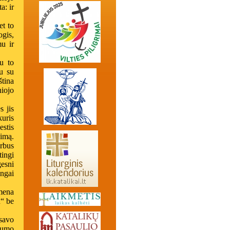
a: ir
et to
ogis,
u ir
u to
tu su
ština
niojo
s jis
kuris
estis
nimą.
arbus
ingi
esni
ngai
imena
u“ be
 savo
šumo