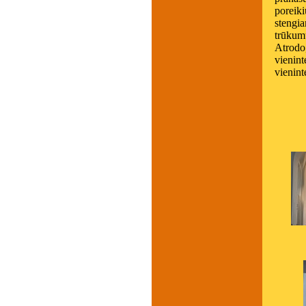
poreik
stengi
trūkum
Atrodo,
vienint
vienint