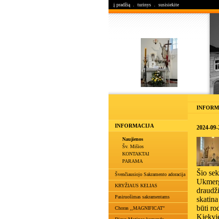
į pradžią
.
turinys
.
susisiekite
INFORM
INFORMACIJA
2024-09-
Naujienos
Šv. Mišios
KONTAKTAI
PARAMA
Šio sek
Švenčiausiojo Sakramento adoracija
Ukmerg
KRYŽIAUS KELIAS
draudž
Pasiruošimas sakramentams
skatina
būti ro
Choras ,,MAGNIFICAT"
Kiekvie