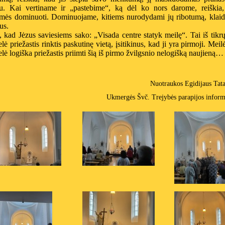
iu. Kai vertiname ir „pastebime“, ką dėl ko nors darome, reiškia,
amės dominuoti. Dominuojame, kitiems nurodydami jų ribotumą, klaida
us.
 kad Jėzus saviesiems sako: „Visada centre statyk meilę“. Tai iš tikrų
elė priežastis rinktis paskutinę vietą, įsitikinus, kad ji yra pirmoji. Meil
elė logiška priežastis priimti šią iš pirmo žvilgsnio nelogišką naujieną…
Nuotraukos Egidijaus Tat
Ukmergės Švč. Trejybės parapijos inform