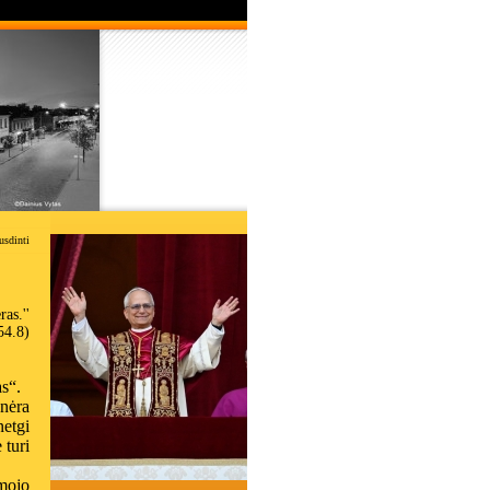
usdinti
as.''
54.8)
as“.
 n
ėra
etgi
ė turi
imojo