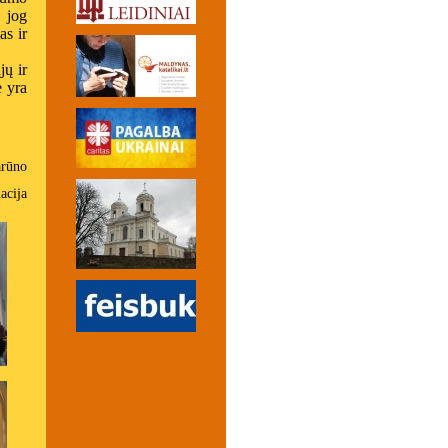
 jog
s ir
jų ir
ė yra
arūno
acija