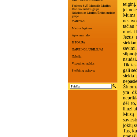
Dievo Motinos komanda
teiginį
Fatimos Švč. Mergelės Marijos
jei net
Rožinio maldos grupė
Nekaltosios Marijos širdies maldos
Mums į
grupė
nesuvo
CARITAS
tačiau
Marijos legionas
nuolat 
Apie mus rašo
Jėzus 
siekiam
ISTORIJA
savimi
GARBINGI JUBILIEJAI
silpnoj
Galerija
naudai.
Visuotinės maldos
Tik tas
gali sė
Skelbimų archyvas
siekia 
nepasie
Žinoma
yra dž
neprik
dėl to
iliuzijai
Mūsų p
saviesi
jokių s
Tas, ku
pranaš