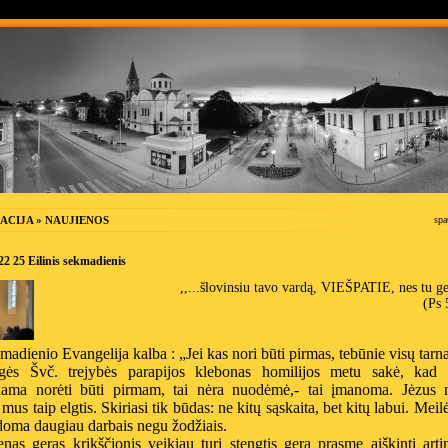
ACIJA » NAUJIENOS
spa
22 25 Eilinis sekmadienis
,,...šlovinsiu tavo vardą, VIEŠPATIE, nes tu ger
(Ps 
madienio Evangelija kalba : „Jei kas nori būti pirmas, tebūnie visų tarn
ės Švč. trejybės parapijos klebonas homilijos metu sakė, kad
iama norėti būti pirmam, tai nėra nuodėmė,- tai įmanoma. Jėzus n
 mus taip elgtis. Skiriasi tik būdas: ne kitų sąskaita, bet kitų labui. M
eil
doma daugiau darbais negu žodžiais.
nas geras krikščionis veikiau turi stengtis gera prasme aiškinti art